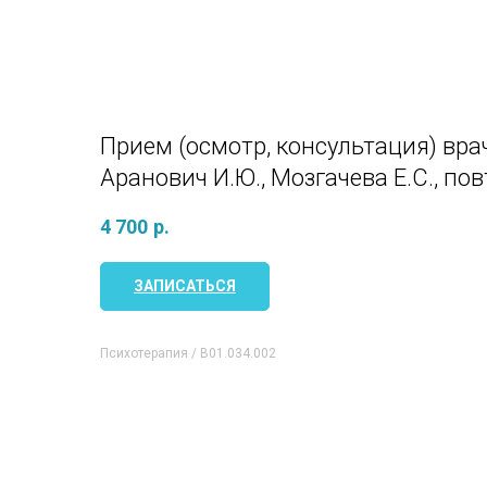
Вернуться назад
Прием (осмотр, консультация) вра
Аранович И.Ю., Мозгачева Е.С., по
4 700
р.
ЗАПИСАТЬСЯ
Психотерапия / B01.034.002