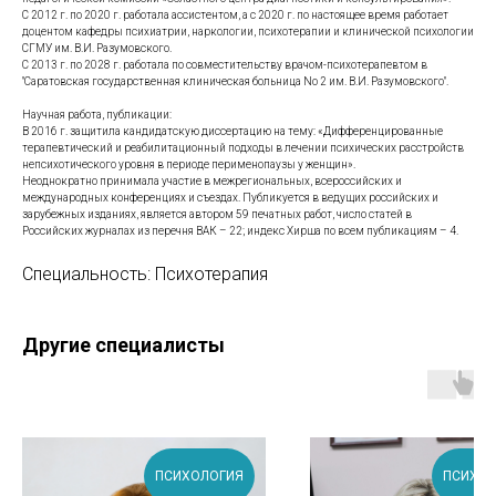
С 2012 г. по 2020 г. работала ассистентом, а с 2020 г. по настоящее время работает
доцентом кафедры психиатрии, наркологии, психотерапии и клинической психологии
СГМУ им. В.И. Разумовского.
С 2013 г. по 2028 г. работала по совместительству врачом-психотерапевтом в
"Саратовская государственная клиническая больница No 2 им. В.И. Разумовского".
Научная работа, публикации:
В 2016 г. защитила кандидатскую диссертацию на тему: «Дифференцированные
терапевтический и реабилитационный подходы в лечении психических расстройств
непсихотического уровня в периоде перименопаузы у женщин».
Неоднократно принимала участие в межрегиональных, всероссийских и
международных конференциях и съездах. Публикуется в ведущих российских и
зарубежных изданиях, является автором 59 печатных работ, число статей в
Российских журналах из перечня ВАК – 22; индекс Хирша по всем публикациям – 4.
Специальность: Психотерапия
Другие специалисты
ПСИХОЛОГИЯ
ПСИХОЛ