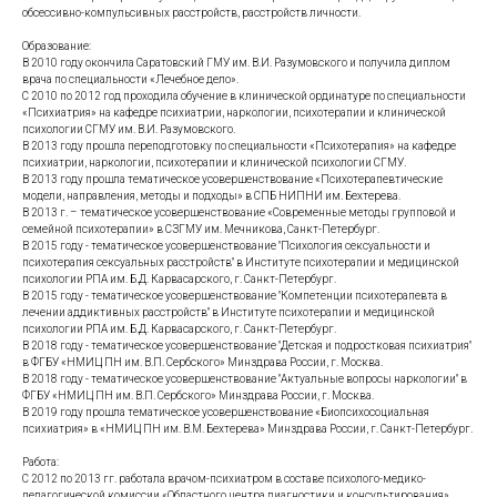
обсессивно-компульсивных расстройств, расстройств личности.
Образование:
В 2010 году окончила Саратовский ГМУ им. В.И. Разумовского и получила диплом
врача по специальности «Лечебное дело».
С 2010 по 2012 год проходила обучение в клинической ординатуре по специальности
«Психиатрия» на кафедре психиатрии, наркологии, психотерапии и клинической
психологии СГМУ им. В.И. Разумовского.
В 2013 году прошла переподготовку по специальности «Психотерапия» на кафедре
психиатрии, наркологии, психотерапии и клинической психологии СГМУ.
В 2013 году прошла тематическое усовершенствование «Психотерапевтические
модели, направления, методы и подходы» в СПБ НИПНИ им. Бехтерева.
В 2013 г. – тематическое усовершенствование «Современные методы групповой и
семейной психотерапии» в СЗГМУ им. Мечникова, Санкт-Петербург.
В 2015 году - тематическое усовершенствование "Психология сексуальности и
психотерапия сексуальных расстройств" в Институте психотерапии и медицинской
психологии РПА им. Б.Д. Карвасарского, г. Санкт-Петербург.
В 2015 году - тематическое усовершенствование "Компетенции психотерапевта в
лечении аддиктивных расстройств" в Институте психотерапии и медицинской
психологии РПА им. Б.Д. Карвасарского, г. Санкт-Петербург.
В 2018 году - тематическое усовершенствование "Детская и подростковая психиатрия"
в ФГБУ «НМИЦ ПН им. В.П. Сербского» Минздрава России, г. Москва.
В 2018 году - тематическое усовершенствование "Актуальные вопросы наркологии" в
ФГБУ «НМИЦ ПН им. В.П. Сербского» Минздрава России, г. Москва.
В 2019 году прошла тематическое усовершенствование «Биопсихосоциальная
психиатрия» в «НМИЦ ПН им. В.М. Бехтерева» Минздрава России, г. Санкт-Петербург.
Работа:
С 2012 по 2013 гг. работала врачом-психиатром в составе психолого-медико-
педагогической комиссии «Областного центра диагностики и консультирования».