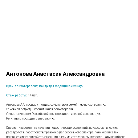
Антонова Анастасия Александровна
Врач-психотерапевт, кандидат медицинских наук
Стаж работы:
14 лет.
Антонова А.А. проводит индивидуальную и семейную психотерапию.
Основной подход – когнитивная психотерапия.
Является членом Российской психотерапевтической ассоциации.
Регулярно проходит супервизию.
Специализируется на лечении невротических состояний, психосоматических
расстройств, расстройств тревожно-депрессивного спектра, панических атак,
психических расстройств у женщин в климактерическом периоде, нарушений сна,