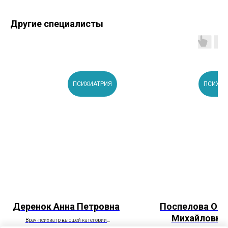
Другие специалисты
ПСИХИАТРИЯ
ПСИХОЛ
Деренок Анна Петровна
Поспелова Оль
Михайловна
Врач-психиатр высшей категории