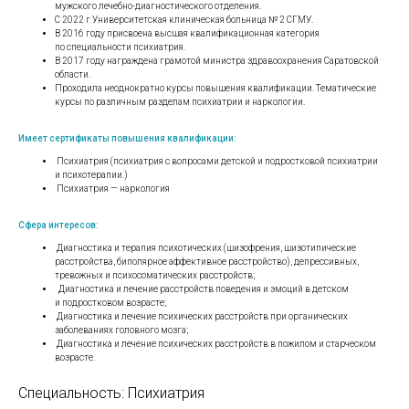
мужского лечебно-диагностического отделения.
С 2022 г Университетская клиническая больница № 2 СГМУ.
В 2016 году присвоена высшая квалификационная категория
по специальности психиатрия.
В 2017 году награждена грамотой министра здравоохранения Саратовской
области.
Проходила неоднократно курсы повышения квалификации. Тематические
курсы по различным разделам психиатрии и наркологии.
Имеет сертификаты повышения квалификации:
Психиатрия (психиатрия с вопросами детской и подростковой психиатрии
и психотерапии.)
Психиатрия — наркология
Сфера интересов:
Диагностика и терапия психотических (шизофрения, шизотипические
расстройства, биполярное аффективное расстройство), депрессивных,
тревожных и психосоматических расстройств;
Диагностика и лечение расстройств поведения и эмоций в детском
и подростковом возрасте;
Диагностика и лечение психических расстройств при органических
заболеваниях головного мозга;
Диагностика и лечение психических расстройств в пожилом и старческом
возрасте.
Специальность: Психиатрия