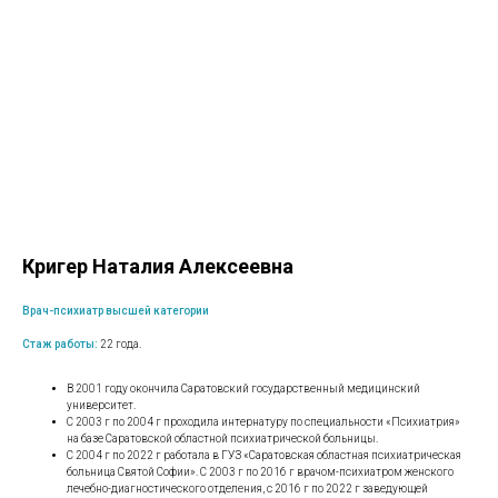
Кригер Наталия Алексеевна
Врач-психиатр высшей категории
Стаж работы:
22 года.
В 2001 году окончила Саратовский государственный медицинский
университет.
С 2003 г по 2004 г проходила интернатуру по специальности «Психиатрия»
на базе Саратовской областной психиатрической больницы.
С 2004 г по 2022 г работала в ГУЗ «Саратовская областная психиатрическая
больница Святой Софии». С 2003 г по 2016 г врачом-психиатром женского
лечебно-диагностического отделения, с 2016 г по 2022 г заведующей