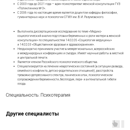
С 2003 года до 2021 года — врач-психотерапевт женской консультации ГУЗ
«Поликлиника № 3».
С 2006 года по настоящее время является доцентом кафедры философии,
гуманитарных наук и психологии СГМУ им. В. И. Разумовского.
Выполнила диссертационное исследование по теме «Медико-
социологический анализ подготовки беременных к роли матери в женской
консультации» по специальностям 14.02.05 «Социология медицины»
и 14.02.03 «Общественное здоровье и здравоохранение».
Неоднократно принимала участие в межрегиональных, всероссийских
и международных конференциях и съездах. Имеет научные работы в местной
и центральной печати.
Является членом Российского психологического общества.
Специализируется на лечении невротических состояний (в ситуации развода,
семейного конфликта, детско-родительских отношений), расстройств
тревожно-депрессивного спектра, панических атак, психологическом
сопровождении беременности, бесплодия, пери- и антенатальной гибели
плода.
Специальность: Психотерапия
Другие специалисты