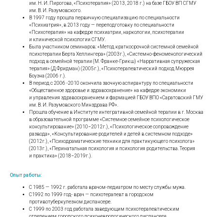
им. Н. И. Пирогова, «Психотерапия» (2013, 2018 г.) на базе ГБОУ ВП СГМУ
им. В. И. Разумовского.
В 1997 году прошла первичную специализацию по специальности
«Психиатрия», в 2013 году — переподготовку по специальности
«Психотерапия» на кафедре психиатрии, наркологии, психотерапии
и клинической психологии СГМУ.
Была участником семинаров: «Метод краткосрочной системной семейной
психотерапии Берта Хеллингера» (2003г.), «Системно-феноменологический
подход в семейной терапии (М. Франке-Грикш) «Нарративная супружеская
терапия» (Д.Фридман) (2005г.), «Психотерапевтический подход Мюррея
Боуэна (2006 г.).
В период с 2006 -2010 окончила заочную аспирантуру по специальности
«Общественное здоровье и здравоохранение» на кафедре экономики
и управления здравоохранением и фармацией ГБОУ ВПО «Саратовский ГМУ
им. В. И. Разумовского Минздрава РФ».
Прошла обучение в Институте интегративной семейной терапии в г. Москва
в образовательной программе «Системное семейное психологическое
консультирование» (2010−2012г.), «Психологическое сопровождение
развода», «Консультирование родителей и детей в системном подходе»
(2012г.), «Психодраматические техники для практикующего психолога»
(2013г.), «Перинатальная психология и психология родительства. Теория
и практика» (2018−2019г.).
Опыт работы:
С 1985 — 1992 г. работала врачом-педиатром по месту службы мужа.
С1992 по 1999 год- врач — психотерапевт в городском
противотуберкулезном диспансере.
С 1999 по 2003 год работала заведующим психотерапевтическим
отделением городского психоневрологического диспансера.