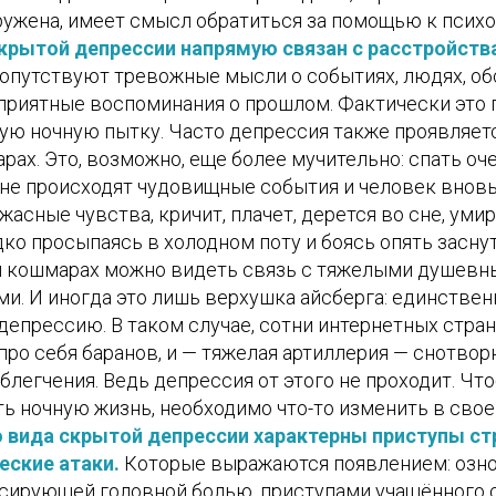
аружена, имеет смысл обратиться за помощью к психо
крытой депрессии напрямую связан с расстройств
опутствуют тревожные мысли о событиях, людях, об
приятные воспоминания о прошлом. Фактически это
ую ночную пытку. Часто депрессия также проявляет
ах. Это, возможно, еще более мучительно: спать оче
сне происходят чудовищные события и человек вновь
асные чувства, кричит, плачет, дерется во сне, уми
дко просыпаясь в холодном поту и боясь опять заснут
и кошмарах можно видеть связь с тяжелыми душев
и. И иногда это лишь верхушка айсберга: единстве
епрессию. В таком случае, сотни интернетных стран
про себя баранов, и — тяжелая артиллерия — снотвор
облегчения. Ведь депрессия от этого не проходит. Ч
ь ночную жизнь, необходимо что-то изменить в свое
 вида скрытой депрессии характерны приступы ст
еские атаки.
Которые выражаются появлением: озно
ьсирующей головной болью, приступами учащённого 