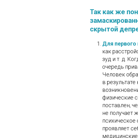
Так как же пон
замаскирован
скрытой депре
Для первого 
как расстрой
зуд и т. д. К
очередь прив
Человек обра
в результате
возникновен
физические с
поставлен, ч
не получает 
психическое 
проявляет се
медицинские 