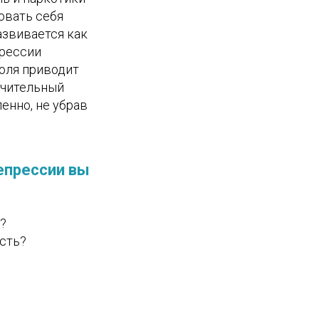
овать себя
азвивается как
прессии
голя приводит
учительный
енно, не убрав
епрессии вы
?
ость?