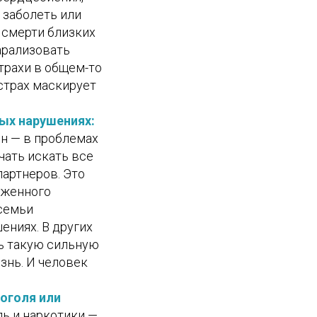
 заболеть или
 смерти близких
арализовать
страхи в общем-то
 страх маскирует
ых нарушениях:
ин — в проблемах
чать искать все
партнеров. Это
уженного
 семьи
ениях. В других
ть такую сильную
знь. И человек
оголя или
ль и наркотики —