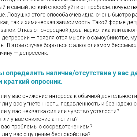
й и самый легкий способ уйти от проблем, почувств
ше. Ловушка этого способа очевидна: очень быстро р
кая, так и химическая зависимость. Такой форме де
запои. Отказ от очередной дозы наркотика или алко
 депрессии — появляются мысли о самоубийстве, м
ы. В этом случае бороться с алкоголизмом бессмысл
чину — депрессию.
ы определить наличие/отсутствие у вас д
 краткий опросник.
ли у вас снижение интереса к обычной деятельности
 ли у вас угнетенность, подавленность и безнадежн
ли у вас нехватка сил или чувство усталости?
 ли у вас снижение аппетита?
 вас проблемы с сосредоточением?
 ли у вас ощущение беспокойства?