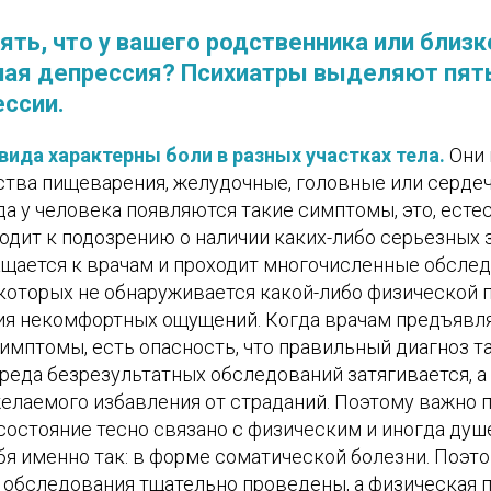
ять, что у вашего родственника или близк
ная депрессия? Психиатры выделяют пят
ссии.
вида характерны боли в разных участках тела.
Они 
ства пищеварения, желудочные, головные или серде
огда у человека появляются такие симптомы, это, ест
одит к подозрению о наличии каких-либо серьезных 
щается к врачам и проходит многочисленные обслед
 которых не обнаруживается какой-либо физической 
ия некомфортных ощущений. Когда врачам предъявл
имптомы, есть опасность, что правильный диагноз та
ереда безрезультатных обследований затягивается, а
желаемого избавления от страданий. Поэтому важно п
состояние тесно связано с физическим и иногда ду
бя именно так: в форме соматической болезни. Поэто
обследования тщательно проведены, а физическая 