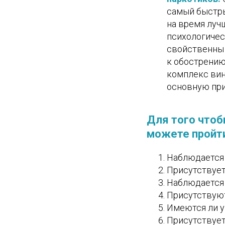
самый быстры
на время луч
психологичес
свойственны 
к обострению
комплекс вин
основную при
Для того чтоб
можете пройти
Наблюдается 
Присутствует
Наблюдается 
Присутствуют
Имеются ли у
Присутствует