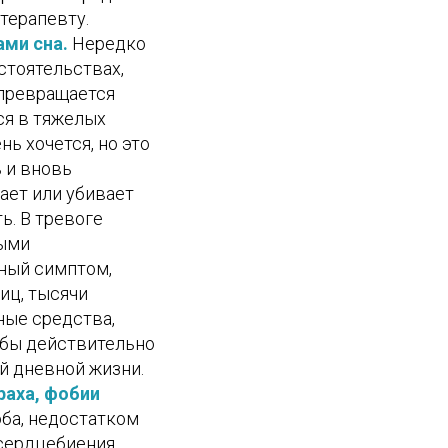
терапевту.
ами сна.
Нередко
стоятельствах,
 превращается
ся в тяжелых
нь хочется, но это
 и вновь
рает или убивает
ь. В тревоге
ными
нный симптом,
иц, тысячи
ные средства,
тобы действительно
й дневной жизни.
раха, фобии
ба, недостатком
сердцебиения,