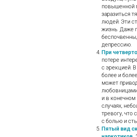
повышенной п
заразиться т
людей. Эти с
жизнь. Даже п
беспочвенны,
депрессию.
При четверт
потере интер
с эрекцией. 
более и боле
может привод
любовницами,
и в конечном
случаях, неб
тревогу, что
с болью и ст
Пятый вид с
наркотиков.