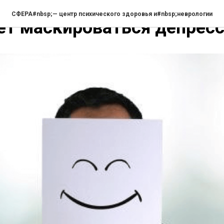
СФЕРА#nbsp;— центр психического здоровья и#nbsp;неврологии
т маскироваться депресс