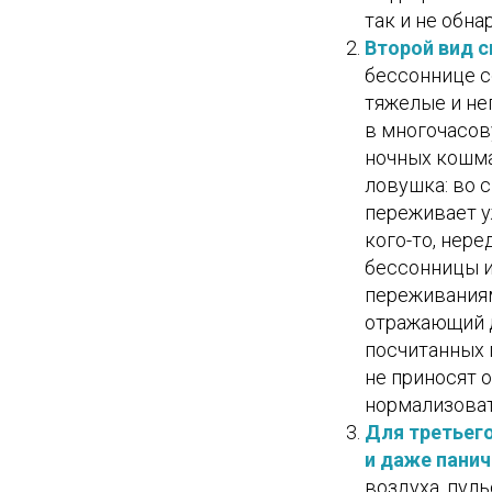
так и не обн
Второй вид с
бессоннице с
тяжелые и не
в многочасов
ночных кошмар
ловушка: во 
переживает уж
кого-то, нере
бессонницы 
переживаниям
отражающий д
посчитанных 
не приносят 
нормализоват
Для третьего
и даже панич
воздуха, пул