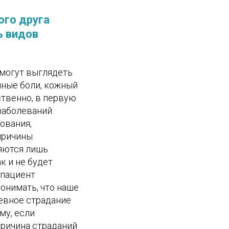
ого друга
ь видов
могут выглядеть
чные боли, кожный
ественно, в первую
заболеваний.
ования,
причины
яются лишь
к и не будет
 пациент
онимать, что наше
шевное страдание
му, если
причина страданий