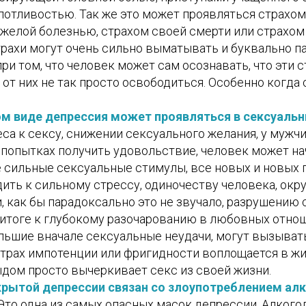
отливостью. Так же это может проявляться страхом
яжелой болезнью, страхом своей смерти или страхом
трахи могут очень сильно выматывать и буквально п
ри том, что человек может сам осознавать, что эти 
 от них не так просто освободиться. Особенно когда
ом виде депрессия может проявляться в сексуальн
еса к сексу, снижении сексуального желания, у мужч
В попытках получить удовольствие, человек может на
е сильные сексуальные стимулы, все новых и новых 
ить к сильному стрессу, одиночеству человека, окр
 как бы парадоксально это не звучало, разрушению
 итоге к глубокому разочарованию в любовных отнош
ольшие вначале сексуальные неудачи, могут вызыва
 страх импотенции или фригидности воплощается в жи
ыдом просто вычеркивает секс из своей жизни.
крытой депрессии связан со злоупотреблением алк
Это одна из самых опасных масок депрессии. Алкого