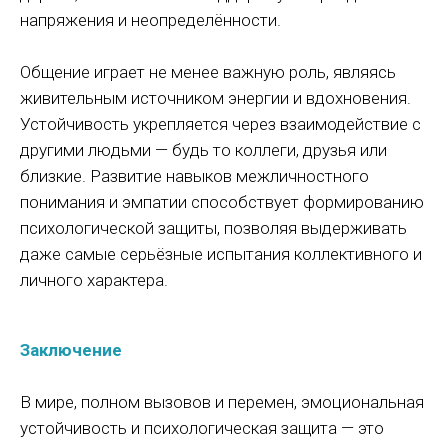
напряжения и неопределённости.
Время работы
пн.-пт. 09.00 — 16.00,
сб. 09.00 — 14.00,
Общение играет не менее важную роль, являясь
вс. — выходной
живительным источником энергии и вдохновения.
Устойчивость укрепляется через взаимодействие с
Контакты
другими людьми — будь то коллеги, друзья или
Тел:
8 845 298 85 71
Email:
sfera_centr@mail.ru
близкие. Развитие навыков межличностного
*
понимания и эмпатии способствует формированию
психологической защиты, позволяя выдерживать
даже самые серьёзные испытания коллективного и
личного характера.
Пользовательское соглашение
Политика конфиденциальности
Заключение
Способы оплаты
Карта сайта
В мире, полном вызовов и перемен, эмоциональная
Оферта
устойчивость и психологическая защита — это
Разработка сайта by Sheina.A