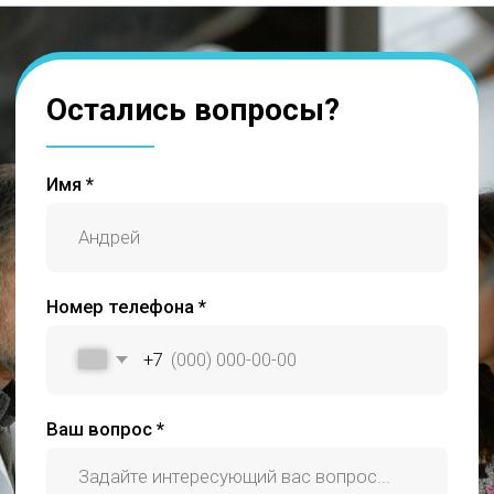
последствия, возникшие в результате использования информации,
размещенной на сайте sfera-psy.ru
Администрация центра принимает все меры по своевременному
обновлению размещенного на сайте прайс-листа, однако во избежание
возможных недоразумений, советуем уточнять стоимость услуг
в регистратуре или в контакт-центре по телефону
+7 845 298 85 71
.
Размещенный прайс не является офертой. Медицинские услуги
оказываются на основании договора.