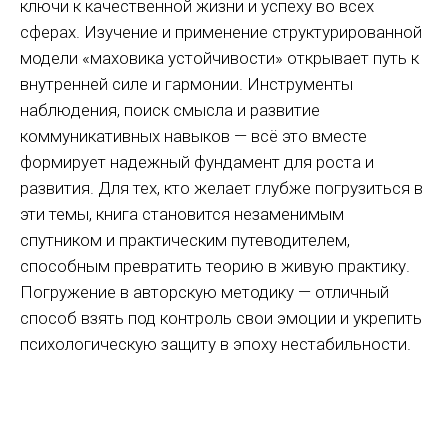
ключи к качественной жизни и успеху во всех
сферах. Изучение и применение структурированной
модели «маховика устойчивости» открывает путь к
©2024—2026 Все права защищены. ООО «Сфера-М»
внутренней силе и гармонии. Инструменты
наблюдения, поиск смысла и развитие
коммуникативных навыков — всё это вместе
ИМЕЮТСЯ ПРОТИВОПОКАЗАНИЯ.
НЕОБХОДИМО ПРОКОНСУЛЬТИРОВАТЬСЯ
формирует надежный фундамент для роста и
СО СПЕЦИАЛИСТОМ.
развития. Для тех, кто желает глубже погрузиться в
эти темы, книга становится незаменимым
* Компания Meta Platforms Inc., владеющая социальными
спутником и практическим путеводителем,
сетями Facebook и Instagram, по решению суда
от 21.03.2022 признана экстремистской организацией,
ее деятельность на территории России запрещена.
способным превратить теорию в живую практику.
Погружение в авторскую методику — отличный
Все материалы данного сайта являются объектами авторского права
способ взять под контроль свои эмоции и укрепить
(в том числе дизайн). Запрещается копирование, распространение
(в том числе путем копирования на другие сайты и ресурсы
в Интернете) или любое иное использование информации и объектов
психологическую защиту в эпоху нестабильности.
без предварительного письменного согласия правообладателя.
Указание ссылки на источник информации является обязательным.
Материалы, размещенные на данной странице, носят информационный
характер и предназначены для образовательных целей. Посетители
сайта не должны использовать их в качестве медицинских
рекомендаций. Определение диагноза и выбор методики лечения
остается исключительной прерогативой вашего лечащего врача!
ООО "Сфера-М" не несёт ответственности за возможные негативные