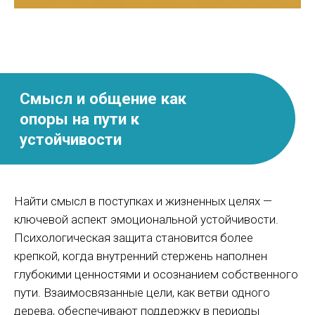
Номер телефона *
+7
Ваш вопрос *
Я ознакомился с
пользовательским соглашением
и
политикой конфиденциальности
, принимаю их условия и
даю согласие на обработку персональных данных.
Найти смысл в поступках и жизненных целях —
ЗАДАТЬ ВОПРОС
ключевой аспект эмоциональной устойчивости.
Психологическая защита становится более
крепкой, когда внутренний стержень наполнен
Адрес
глубокими ценностями и осознанием собственного
г. Саратов, ул. Бахметьевская, д. 10
пути. Взаимосвязанные цели, как ветви одного
(между ул. Вольская и ул. М. Горького)
дерева, обеспечивают поддержку в периоды