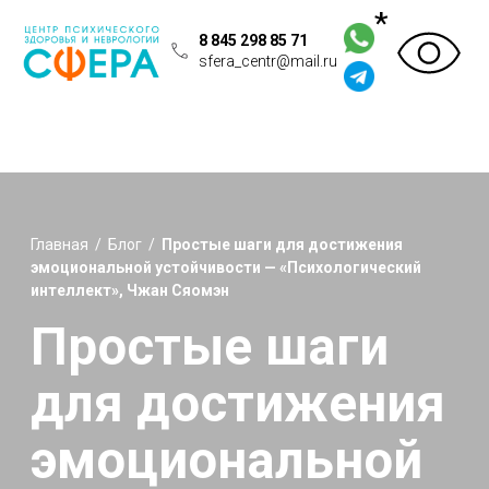
*
8 845 298 85 71
sfera_centr@mail.ru
Главная
/
Блог
/
Простые шаги для достижения
эмоциональной устойчивости — «Психологический
интеллект», Чжан Сяомэн
Простые шаги
для достижения
эмоциональной
устойчивости —
«Психологический
интеллект», Чжан